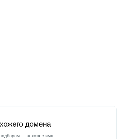
охожего домена
 подбором — похожее имя