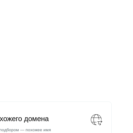
охожего домена
 подбором — похожее имя