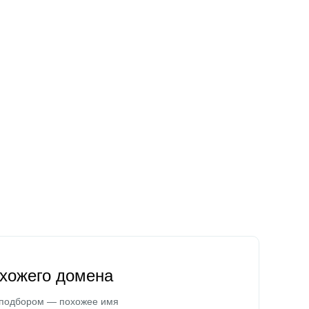
охожего домена
 подбором — похожее имя