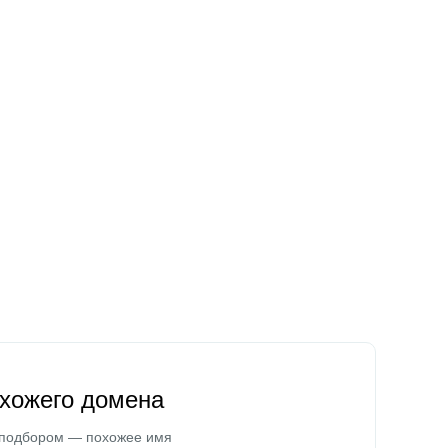
охожего домена
 подбором — похожее имя